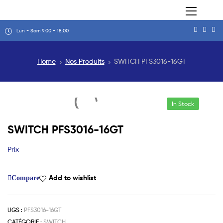
Lun - Sam 9:00 - 18:00
Home
Nos Produits
SWITCH PFS3016-16GT
In Stock
SWITCH PFS3016-16GT
Prix
Add to wishlist
Compare
UGS :
PFS3016-16GT
CATÉGORIE :
SWITCH