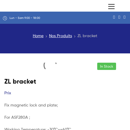
Lun - Sam 9:00 - 18:00
Home
Nos Produits
ZL bracket
In Stock
ZL bracket
Prix
Fix magnetic lock and plate;
For ASF280A ;
Working Temperature: -30°C~+60°C