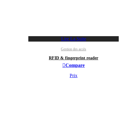
Lire La Suite
Gestion des accès
RFID & fingerprint reader
Compare
Prix