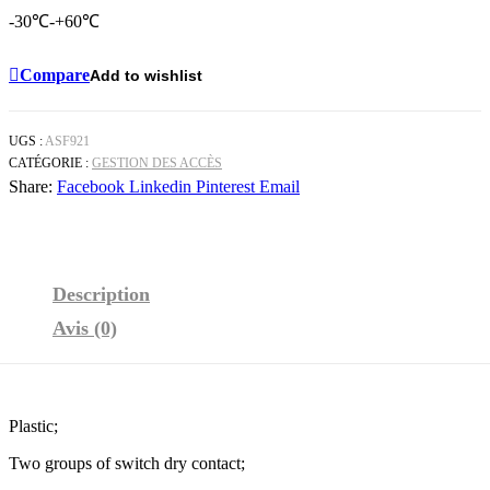
-30℃-+60℃
Compare
Add to wishlist
UGS :
ASF921
CATÉGORIE :
GESTION DES ACCÈS
Share:
Facebook
Linkedin
Pinterest
Email
Description
Avis (0)
Plastic;
Two groups of switch dry contact;