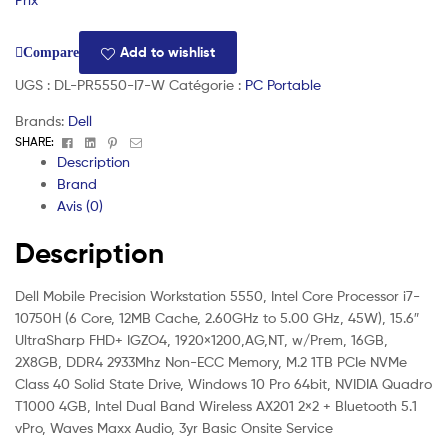
Add to wishlist
Compare
UGS :
DL-PR5550-I7-W
Catégorie :
PC Portable
Brands:
Dell
Facebook
Linkedin
Pinterest
Email
SHARE:
Description
Brand
Avis (0)
Description
Dell Mobile Precision Workstation 5550, Intel Core Processor i7-
10750H (6 Core, 12MB Cache, 2.60GHz to 5.00 GHz, 45W), 15.6″
UltraSharp FHD+ IGZO4, 1920×1200,AG,NT, w/Prem, 16GB,
2X8GB, DDR4 2933Mhz Non-ECC Memory, M.2 1TB PCIe NVMe
Class 40 Solid State Drive, Windows 10 Pro 64bit, NVIDIA Quadro
T1000 4GB, Intel Dual Band Wireless AX201 2×2 + Bluetooth 5.1
vPro, Waves Maxx Audio, 3yr Basic Onsite Service