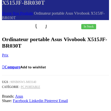
X515JF-BR030T
Home
Nos Produits
Ordinateur portable Asus Vivobook X515JF-
BR030T
In Stock
Ordinateur portable Asus Vivobook X515JF-
BR030T
Prix
Compare
Add to wishlist
UGS :
90NB0SW1-M03140
CATÉGORIE :
PC PORTABLE
Brands:
Asus
Share:
Facebook
Linkedin
Pinterest
Email