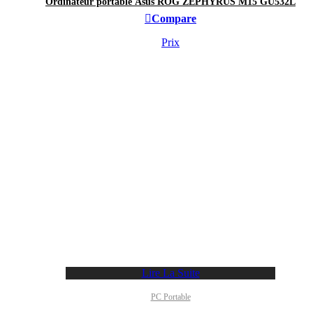
Ordinateur portable Asus ROG ZEPHYRUS M15 GU532L
Compare
Prix
Lire La Suite
PC Portable