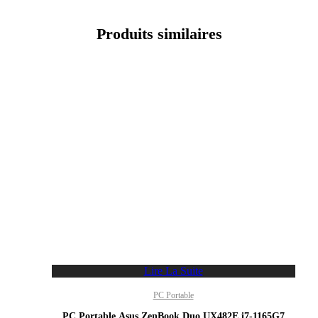
Produits similaires
Lire La Suite
PC Portable
PC Portable Asus ZenBook Duo UX482E i7-1165G7