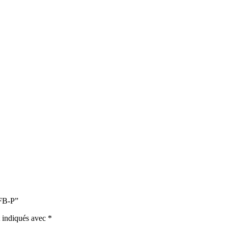
FB-P”
t indiqués avec
*