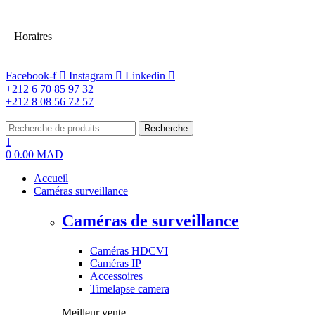
Horaires
Facebook-f
Instagram
Linkedin
+212 6 70 85 97 32
+212 8 08 56 72 57
Menu
Rechercher:
Recherche
1
0
0.00
MAD
Accueil
Caméras surveillance
Caméras de surveillance
Caméras HDCVI
Caméras IP
Accessoires
Timelapse camera
Meilleur vente