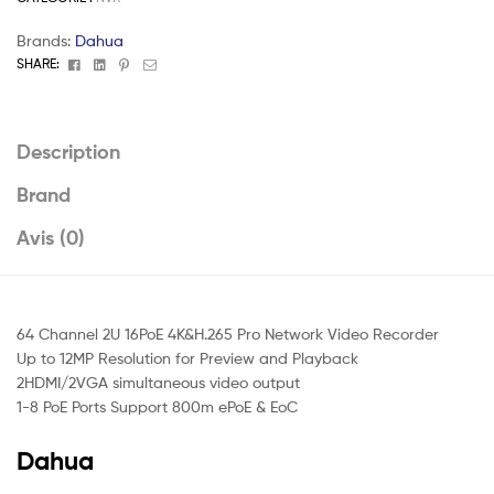
Brands:
Dahua
Facebook
Linkedin
Pinterest
Email
SHARE:
Description
Brand
Avis (0)
64 Channel 2U 16PoE 4K&H.265 Pro Network Video Recorder
Up to 12MP Resolution for Preview and Playback
2HDMI/2VGA simultaneous video output
1-8 PoE Ports Support 800m ePoE & EoC
Dahua