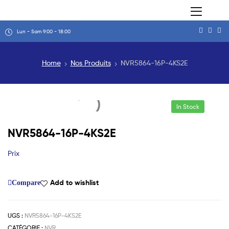
Lun - Sam 9:00 - 18:00
Home
Nos Produits
NVR5864-16P-4KS2E
In Stock
NVR5864-16P-4KS2E
Prix
Add to wishlist
Compare
UGS :
NVR5864-16P-4KS2E
CATÉGORIE :
NVR