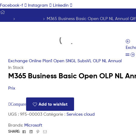
Facebook-f
Instagram
Linkedin
Home
Nos Produits
M365 Business Basic Open OLP NL Annual Qlfd 
Exch
Exchange Online Plan1 Open SNGL SubsVL OLP NL Annual
In Stock
M365 Business Basic Open OLP NL Annu
Prix
Add to wishlist
Compare
UGS :
9F5-00003
Catégorie :
Services cloud
Brands:
Microsoft
Facebook
Linkedin
Pinterest
Email
SHARE: