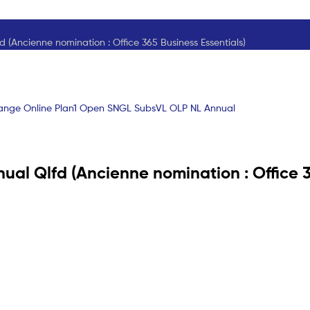
(Ancienne nomination : Office 365 Business Essentials)
ange Online Plan1 Open SNGL SubsVL OLP NL Annual
al Qlfd (Ancienne nomination : Office 36