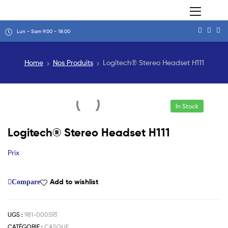
Lun - Sam 9:00 - 18:00
Home
Nos Produits
Logitech® Stereo Headset H111
In Stock
Logitech® Stereo Headset H111
Prix
Add to wishlist
Compare
UGS :
981-000593
CATÉGORIE :
CASQUE