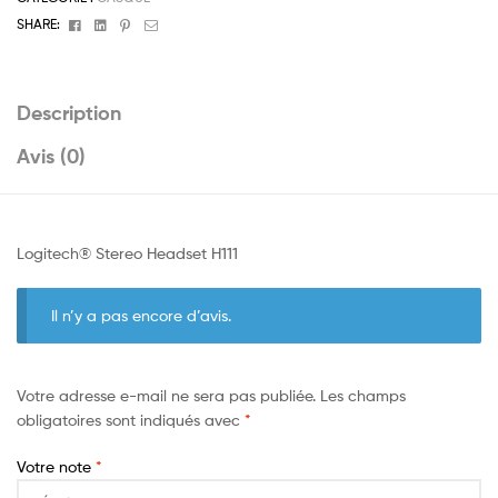
Facebook
Linkedin
Pinterest
Email
SHARE:
Description
Avis (0)
Logitech® Stereo Headset H111
Il n’y a pas encore d’avis.
Votre adresse e-mail ne sera pas publiée.
Les champs
obligatoires sont indiqués avec
*
Votre note
*