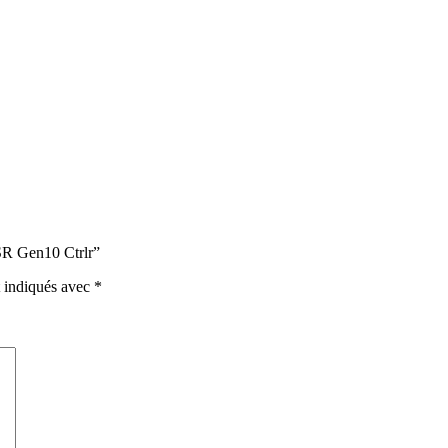
 SR Gen10 Ctrlr”
t indiqués avec
*