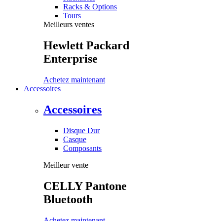
Racks & Options
Tours
Meilleurs ventes
Hewlett Packard
Enterprise
Achetez maintenant
Accessoires
Accessoires
Disque Dur
Casque
Composants
Meilleur vente
CELLY Pantone
Bluetooth
Achetez maintenant