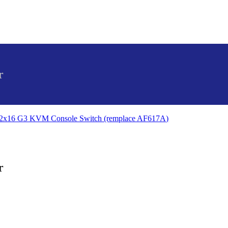
r
2x16 G3 KVM Console Switch (remplace AF617A)
r