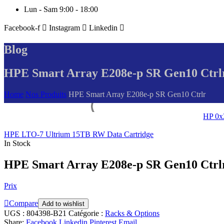
Lun - Sam 9:00 - 18:00
Facebook-f
Instagram
Linkedin
Blog
HPE Smart Array E208e-p SR Gen10 Ctrl
Home
Nos Produits
HPE Smart Array E208e-p SR Gen10 Ctrlr
HP 0x
HPE LTO-7 Ultrium 15TB RW Data Cartridge
In Stock
HPE Smart Array E208e-p SR Gen10 Ctrl
Prix
Compare
Add to wishlist
UGS :
804398-B21
Catégorie :
Racks & Options
Share:
Facebook
Linkedin
Pinterest
Email