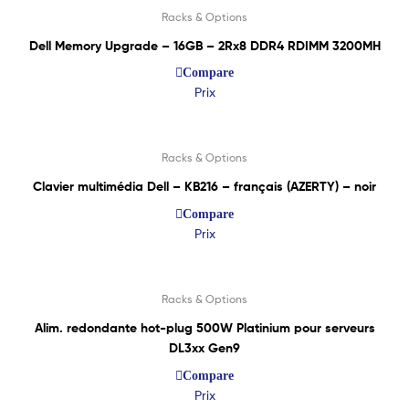
Racks & Options
Dell Memory Upgrade – 16GB – 2Rx8 DDR4 RDIMM 3200MH
Compare
Prix
Lire La Suite
Racks & Options
Clavier multimédia Dell – KB216 – français (AZERTY) – noir
Compare
Prix
Lire La Suite
Racks & Options
Alim. redondante hot-plug 500W Platinium pour serveurs
DL3xx Gen9
Compare
Prix