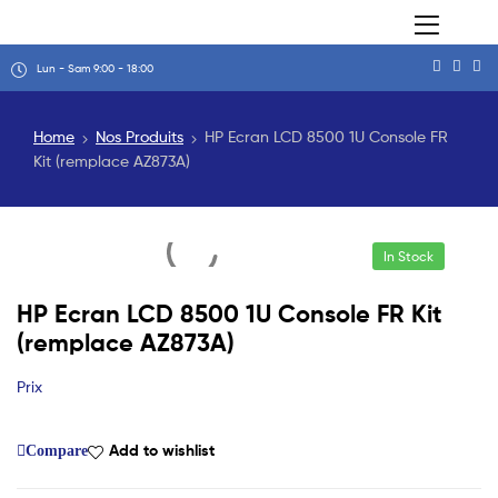
Lun - Sam 9:00 - 18:00
Home
Nos Produits
HP Ecran LCD 8500 1U Console FR
Kit (remplace AZ873A)
In Stock
HP Ecran LCD 8500 1U Console FR Kit
(remplace AZ873A)
Prix
Add to wishlist
Compare