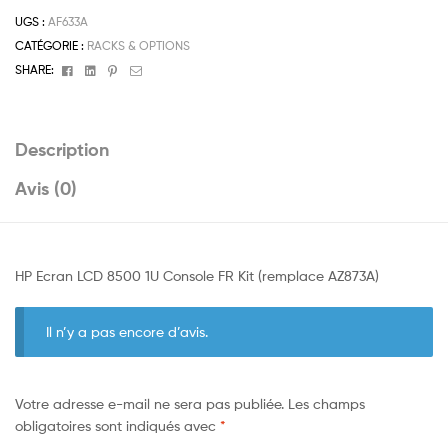
UGS :
AF633A
CATÉGORIE :
RACKS & OPTIONS
Facebook
Linkedin
Pinterest
Email
SHARE:
Description
Avis (0)
HP Ecran LCD 8500 1U Console FR Kit (remplace AZ873A)
Il n’y a pas encore d’avis.
Votre adresse e-mail ne sera pas publiée.
Les champs
obligatoires sont indiqués avec
*