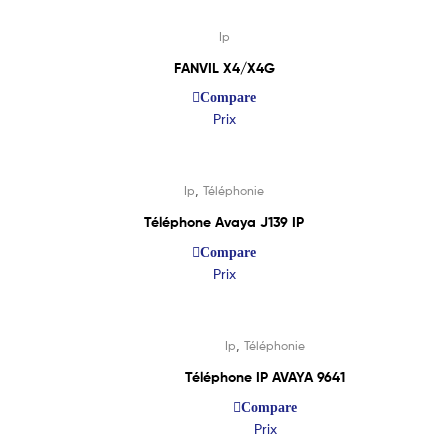
Ip
FANVIL X4/X4G
Compare
Prix
Lire La Suite
,
Ip
Téléphonie
Téléphone Avaya J139 IP
Compare
Prix
Lire La Suite
,
Ip
Téléphonie
Promo !
Téléphone IP AVAYA 9641
Compare
Prix