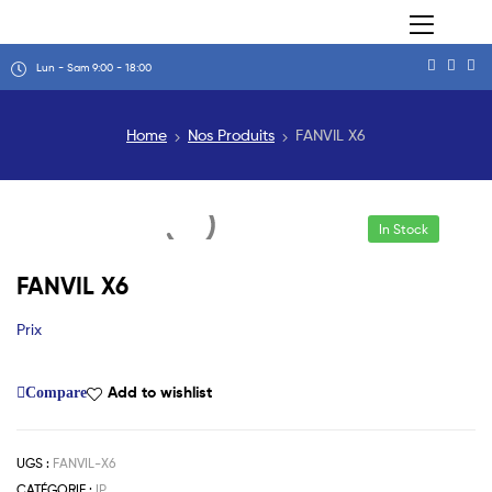
Lun - Sam 9:00 - 18:00
Home
Nos Produits
FANVIL X6
In Stock
FANVIL X6
Prix
Add to wishlist
Compare
UGS :
FANVIL-X6
CATÉGORIE :
IP