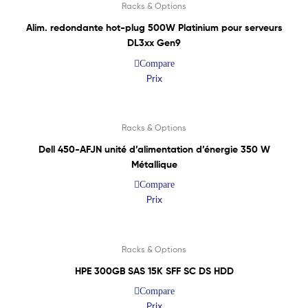
Racks & Options
Alim. redondante hot-plug 500W Platinium pour serveurs
DL3xx Gen9
Compare
Prix
Lire La Suite
Racks & Options
Dell 450-AFJN unité d’alimentation d’énergie 350 W
Métallique
Compare
Prix
Lire La Suite
Racks & Options
HPE 300GB SAS 15K SFF SC DS HDD
Compare
Prix