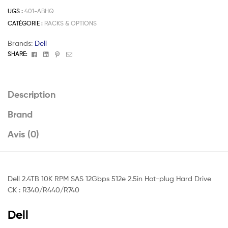
UGS :
401-ABHQ
CATÉGORIE :
RACKS & OPTIONS
Brands:
Dell
Facebook
Linkedin
Pinterest
Email
SHARE:
Description
Brand
Avis (0)
Dell 2.4TB 10K RPM SAS 12Gbps 512e 2.5in Hot-plug Hard Drive
CK : R340/R440/R740
Dell