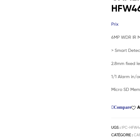
HFW46
Prix
6MP WDR IR M
> Smart Detec
2.8mm fixed l
1/1 Alarm in/o
Micro SD Memo
A
Compare
UGS :
IPC-HFW4
CATÉGORIE :
CAM