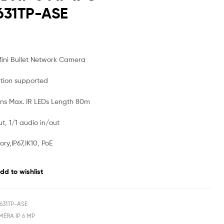
31TP-ASE
ini Bullet Network Camera
tion supported
ens Max. IR LEDs Length 80m
ut, 1/1 audio in/out
ry,IP67,IK10, PoE
dd to wishlist
631TP-ASE
ÉRA IP 6 MP