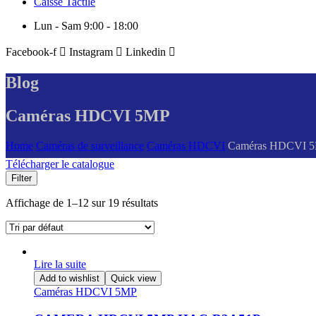
Caisse Tactile
Lun - Sam 9:00 - 18:00
Facebook-f
Instagram
Linkedin
Blog
Caméras HDCVI 5MP
Home
Caméras de surveillance
Caméras HDCVI
Caméras HDCVI 
Télécharger le catalogue
Filter
Affichage de 1–12 sur 19 résultats
Lire la suite
Add to wishlist
Quick view
Caméras HDCVI 5MP