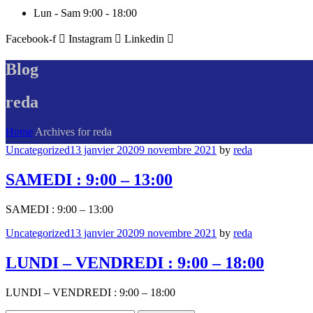
Lun - Sam 9:00 - 18:00
Facebook-f
Instagram
Linkedin
Blog
reda
Home
Archives for reda
Categories
Uncategorized
13 janvier 2020
9 novembre 2021
by
reda
SAMEDI : 9:00 – 13:00
SAMEDI : 9:00 – 13:00
Categories
Uncategorized
13 janvier 2020
9 novembre 2021
by
reda
LUNDI – VENDREDI : 9:00 – 18:00
LUNDI – VENDREDI : 9:00 – 18:00