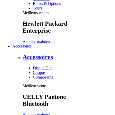
Racks & Options
Tours
Meilleurs ventes
Hewlett Packard
Enterprise
Achetez maintenant
Accessoires
Accessoires
Disque Dur
Casque
Composants
Meilleur vente
CELLY Pantone
Bluetooth
Achetez maintenant